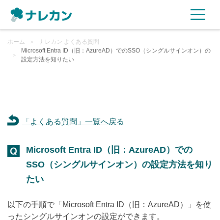
ホーム
ご利用プラン
＞
ナレカン よくある質問
Microsoft Entra ID（旧：AzureAD）でのSSO（シングルサインオン）の
＞
設定方法を知りたい
AI機能
ご利用企業様の声
「よくある質問」一覧へ戻る
セキュリティ
Microsoft Entra ID（旧：AzureAD）での
充実サポート
SSO（シングルサインオン）の設定方法を知り
よくある質問
たい
以下の手順で「Microsoft Entra ID（旧：AzureAD）」を使
資料ダウンロード
ったシングルサインオンの設定ができます。