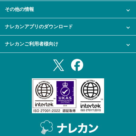
ナレカンに関するお問い合わせ
その他の情報
ご利用企業様の声
よくある質問
運営会社
セキュリティ
ナレカンアプリのダウンロード
充実サポート
ナレカン公式ブログ
資料をダウンロードする
スマホ・タブレットアプリをダウンロード
ナレカンご利用者様向け
セミナー一覧
無料トライアルのお申込み
iPhoneアプリ
ログイン
業務効率化ガイド
Slack連携
Androidアプリ
利用規約
Teams連携
iPadアプリ
プライバシーポリシー
メール自動転送機能
Androidタブレットアプリ
特定商取引法
ナレカンの紹介動画