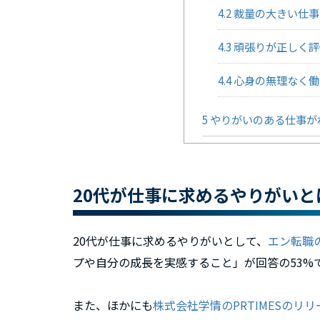
4.2
裁量の大きい仕事
4.3
頑張りが正しく評
4.4
心身の無理なく働
5
やりがいのある仕事が
20代が仕事に求めるやりがいと
20代が仕事に求めるやりがいとして、
エン転職
プや自分の成⻑を実感すること」が回答の53%
また、ほかにも
株式会社学情のPRTIMESのリリ