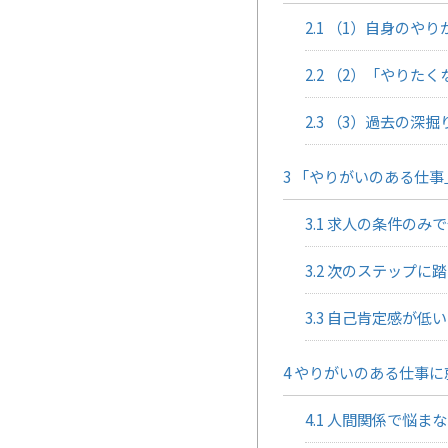
2.1
（1）自身のやり
2.2
（2）「やりたく
2.3
（3）過去の深掘
3
「やりがいのある仕事
3.1
求人の条件のみで
3.2
次のステップに踏
3.3
自己肯定感が低い
4
やりがいのある仕事に
4.1
人間関係で悩まな