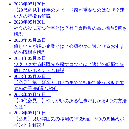
2023年05月30日
【20代必見】仕事のスピード感が重要なのはなぜ？速
い人の特徴も解説
2023年05月30日
社会の役に立つ仕事とは？社会貢献度の高い業界5選も
解説
2023年05月29日
優しい人が多い企業とは？心穏やかに過ごせるおすす
めの職場も解説
2023年05月29日
ワクワクする転職先を探すコツとは？逃げの転職で失
敗しないポイントも解説
2023年05月23日
【必見】第二新卒とはいつまで？転職で使うべきおす
すめの手法4選も紹介
2023年05月16日
【20代必見！】やりがいのある仕事がわかる4つの方法
とは？
2023年05月10日
【必見】良い雰囲気の職場の特徴6選！5つの見極めポ
イントも解説！