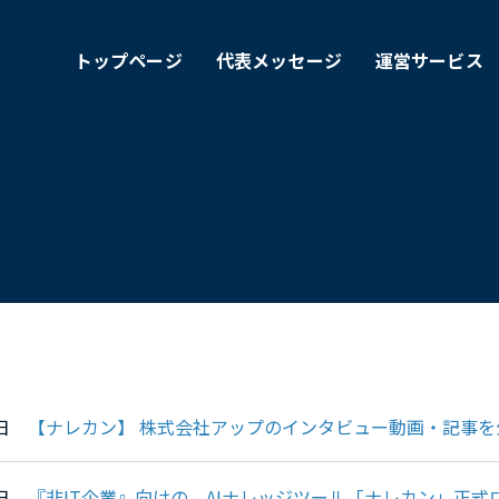
トップページ
代表メッセージ
運営サービス
15日
【ナレカン】 株式会社アップのインタビュー動画・記事を
09日
『非IT企業』向けの、AIナレッジツール「ナレカン」正式