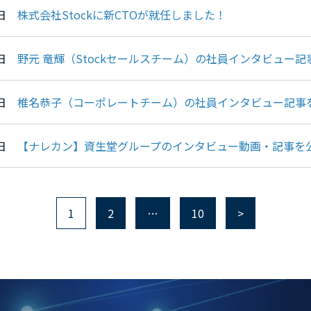
21日
株式会社Stockに新CTOが就任しました！
30日
野元 竜輝（Stockセールスチーム）の社員インタビュー
10日
椎名恭子（コーポレートチーム）の社員インタビュー記事
09日
【ナレカン】資生堂グループのインタビュー動画・記事を
1
2
…
10
>