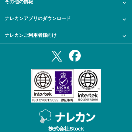
その他の情報
ご利用企業様の声
よくある質問
運営会社
セキュリティ
ナレカンアプリのダウンロード
充実サポート
ナレカン公式ブログ
資料をダウンロードする
スマホ・タブレットアプリをダウンロード
ナレカンご利用者様向け
セミナー一覧
無料トライアルのお申込み
iPhoneアプリ
ログイン
業務効率化ガイド
Slack連携
Androidアプリ
利用規約
Teams連携
iPadアプリ
プライバシーポリシー
メール自動転送機能
Androidタブレットアプリ
特定商取引法
ナレカンの紹介動画
株式会社Stock