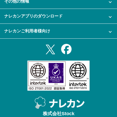
その他の情報
ご利用企業様の声
よくある質問
運営会社
セキュリティ
ナレカンアプリのダウンロード
充実サポート
ナレカン公式ブログ
資料をダウンロードする
スマホ・タブレットアプリをダウンロード
ナレカンご利用者様向け
セミナー一覧
無料トライアルのお申込み
iPhoneアプリ
ログイン
業務効率化ガイド
Slack連携
Androidアプリ
利用規約
Teams連携
iPadアプリ
プライバシーポリシー
メール自動転送機能
Androidタブレットアプリ
特定商取引法
ナレカンの紹介動画
株式会社Stock