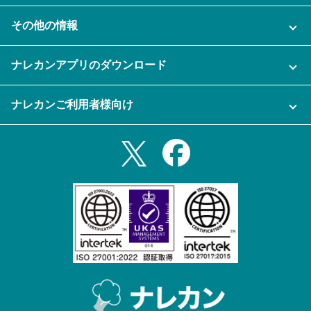
AI機能
ナレカンに関するお問い合わせ
その他の情報
ご利用企業様の声
よくある質問
運営会社
セキュリティ
ナレカンアプリのダウンロード
充実サポート
ナレカン公式ブログ
資料をダウンロードする
スマホ・タブレットアプリをダウンロード
ナレカンご利用者様向け
セミナー一覧
無料トライアルのお申込み
iPhoneアプリ
ログイン
業務効率化ガイド
Slack連携
Androidアプリ
利用規約
Teams連携
iPadアプリ
プライバシーポリシー
メール自動転送機能
Androidタブレットアプリ
特定商取引法
ナレカンの紹介動画