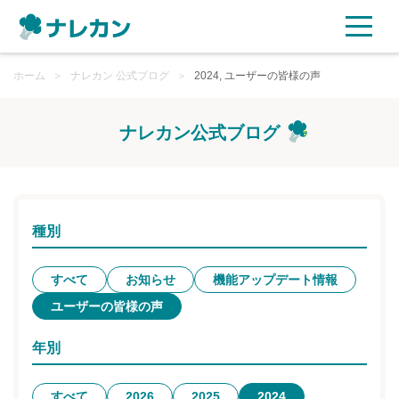
ホーム
ご利用プラン
＞
ナレカン 公式ブログ
＞
2024, ユーザーの皆様の声
AI機能
ナレカン公式ブログ
ご利用企業様の声
セキュリティ
種別
充実サポート
すべて
お知らせ
機能アップデート情報
ユーザーの皆様の声
よくある質問
年別
資料ダウンロード
すべて
2026
2025
2024