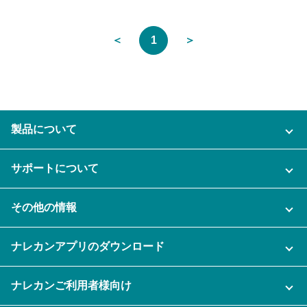
＜
1
＞
製品について
ご利用プラン
サポートについて
AI機能
ナレカンに関するお問い合わせ
その他の情報
ご利用企業様の声
よくある質問
運営会社
セキュリティ
ナレカンアプリのダウンロード
充実サポート
ナレカン公式ブログ
資料をダウンロードする
スマホ・タブレットアプリをダウンロード
ナレカンご利用者様向け
セミナー一覧
無料トライアルのお申込み
iPhoneアプリ