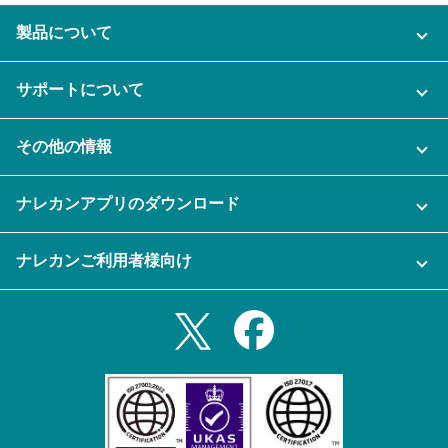
製品について
ご利用プラン
サポートについて
AI機能
ナレカンに関するお問い合わせ
その他の情報
ご利用企業様の声
よくある質問
運営会社
セキュリティ
ナレカンアプリのダウンロード
充実サポート
ナレカン公式ブログ
資料をダウンロードする
スマホ・タブレットアプリをダウンロード
ナレカンご利用者様向け
セミナー一覧
無料トライアルのお申込み
iPhoneアプリ
ログイン
業務効率化ガイド
Slack連携
Androidアプリ
利用規約
Teams連携
iPadアプリ
プライバシーポリシー
メール自動転送機能
Androidタブレットアプリ
特定商取引法
ナレカンの紹介動画