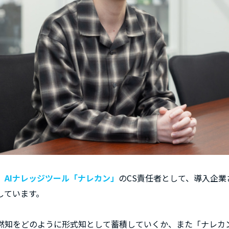
、AIナレッジツール「ナレカン」
のCS責任者として、導入企
しています。
黙知をどのように形式知として蓄積していくか、また「ナレカ