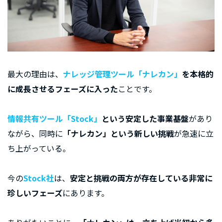
最大の理由は、
ナレッジ管理ツール「ナレカン」
を本格的
に成長させるフェーズに入った
ことです。
情報共有ツール「Stock」
という安定した事業基盤
があり
ながら、同時に
「ナレカン」という新しい挑戦
が急速に立
ち上がっている。
今の
Stock社
は、
安定と挑戦の両方が存在している非常に
珍しいフェーズ
にあります。