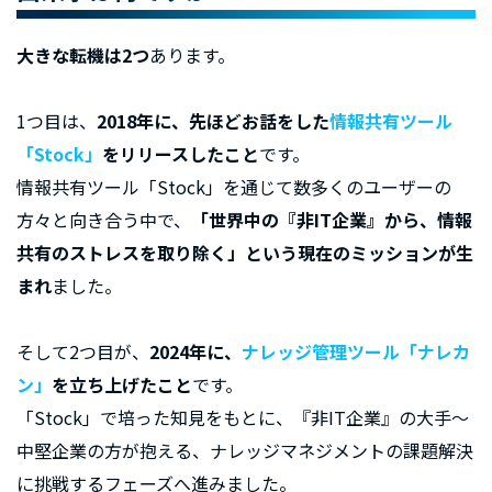
大きな転機は2つ
あります。
1つ目は、
2018年に、先ほどお話をした
情報共有ツール
「Stock」
をリリースしたこと
です。
情報共有ツール「Stock」を通じて数多くのユーザーの
方々と向き合う中で、
「世界中の『非IT企業』から、情報
共有のストレスを取り除く」という現在のミッションが生
まれ
ました。
そして2つ目が、
2024年に、
ナレッジ管理ツール「ナレカ
ン」
を立ち上げたこと
です。
「Stock」で培った知見をもとに、『非IT企業』の大手〜
中堅企業の方が抱える、ナレッジマネジメントの課題解決
に挑戦するフェーズへ進みました。