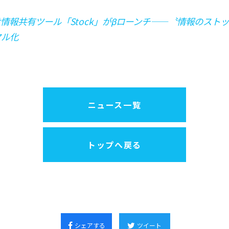
情報共有ツール「Stock」がβローンチ——〝情報のスト
マル化
ニュース一覧
トップへ戻る
シェアする
ツイート