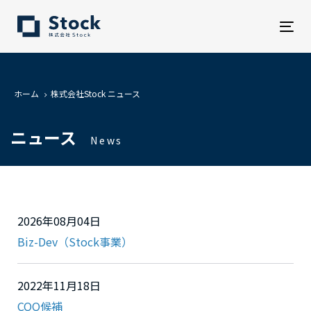
Tog
nav
ホーム
株式会社Stock ニュース
ニュース
News
2026年08月04日
Biz-Dev（Stock事業）
2022年11月18日
COO候補