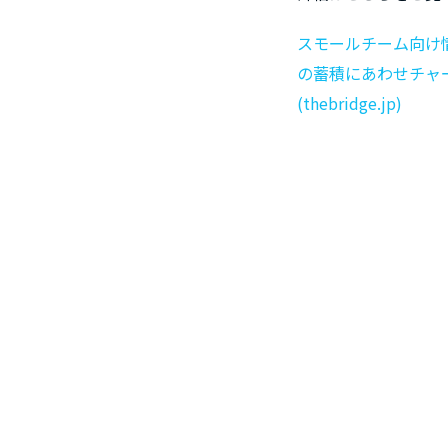
スモールチーム向け情
の蓄積にあわせチャー
(thebridge.jp)