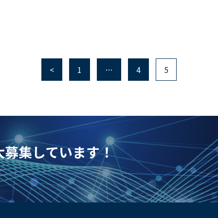
<
1
…
4
5
を大募集しています！