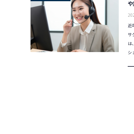
や
20
近
サ
は
シ