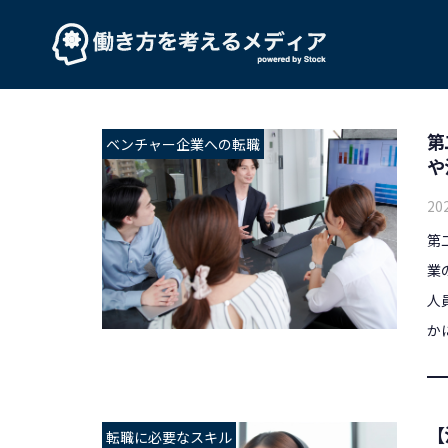
第
ベンチャー企業への転職
や
20
第
業
人
か
【
転職に必要なスキル