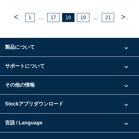
<
>
1
…
17
18
19
…
21
製品について
ご利用プラン
サポートについて
具体的な活用事例
お問い合わせ
その他の情報
ご利用企業様の声
よくある質問
運営会社
Stockアプリダウンロード
セキュリティ
Zoomで導入相談（無料）
Stock公式ブログ
アプリダウンロード一覧
資料ダウンロード
言語 / Language
セミナー一覧
iPhoneアプリ
日本語