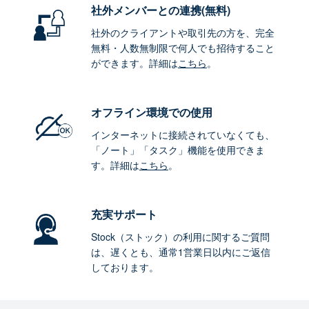
社外メンバーとの連携
(無料)
社外のクライアントや取引先の方を、完全
無料・人数無制限で何人でも招待すること
ができます。詳細は
こちら
。
オフライン環境
での使用
インターネットに接続されていなくても、
「ノート」「タスク」機能を使用できま
す。詳細は
こちら
。
充実サポート
Stock（ストック）の利用に関するご質問
は、遅くとも、通常1営業日以内にご返信
しております。