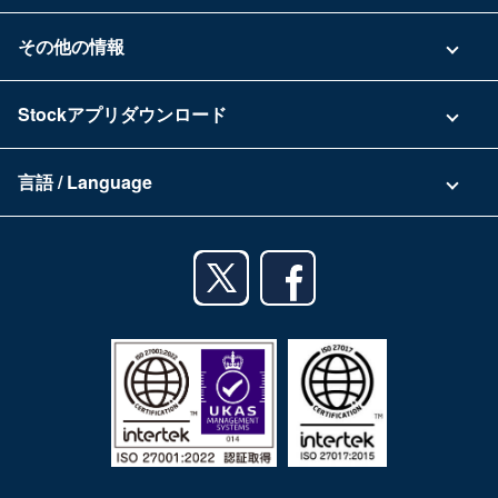
具体的な活用事例
お問い合わせ
その他の情報
ご利用企業様の声
よくある質問
運営会社
Stockアプリダウンロード
セキュリティ
Zoomで導入相談（無料）
Stock公式ブログ
アプリダウンロード一覧
資料ダウンロード
言語 / Language
セミナー一覧
iPhoneアプリ
日本語
業務効率化ガイド
Androidアプリ
English
利用規約
iPadアプリ
プライバシーポリシー
Androidタブレットアプリ
特定商取引法