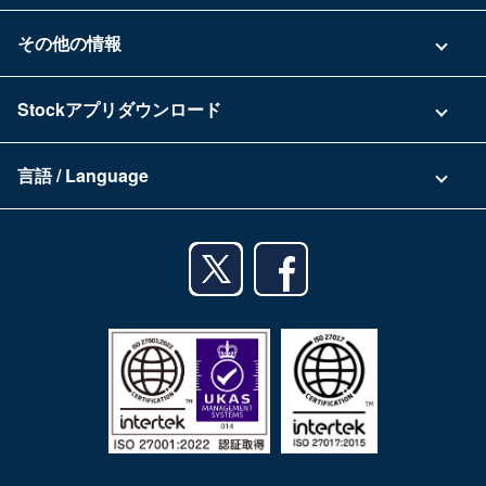
具体的な活用事例
お問い合わせ
その他の情報
ご利用企業様の声
よくある質問
運営会社
Stockアプリダウンロード
セキュリティ
Zoomで導入相談（無料）
Stock公式ブログ
アプリダウンロード一覧
資料ダウンロード
言語 / Language
セミナー一覧
iPhoneアプリ
日本語
業務効率化ガイド
Androidアプリ
English
利用規約
iPadアプリ
プライバシーポリシー
Androidタブレットアプリ
特定商取引法