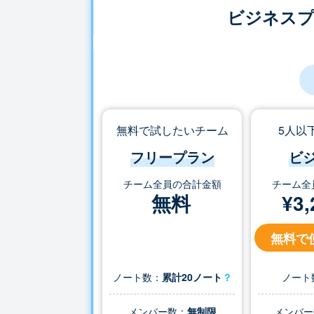
ビジネス
無料で試したいチーム
5人以
フリープラン
ビ
チーム全員の合計金額
チーム全
無料
¥
3,
無料で
ノート数：
累計20ノート
？
ノート
メンバー数：
無制限
メンバー