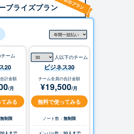
ープライズプラン
のチーム
人以下のチーム
ス20
ビジネス
30
の合計金額
チーム全員の合計金額
00
¥
19,500
/月
/月
ってみる
無料で使ってみる
：
無制限
ノート数：
無制限
20人まで
メンバー数：
30
人まで