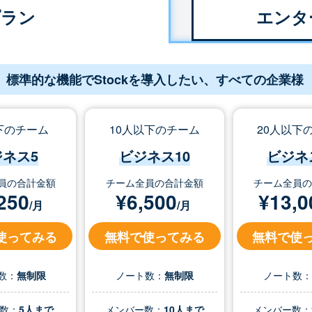
プラン
エンタ
標準的な機能でStockを導入したい、すべての企業様
下のチーム
10人以下のチーム
20人以下
ジネス5
ビジネス10
ビジネ
員の合計金額
チーム全員の合計金額
チーム全員
250
¥
6,500
¥
13,0
/月
/月
使ってみる
無料で使ってみる
無料で使
数：
無制限
ノート数：
無制限
ノート数
数：
5人まで
メンバー数：
10人まで
メンバー数：