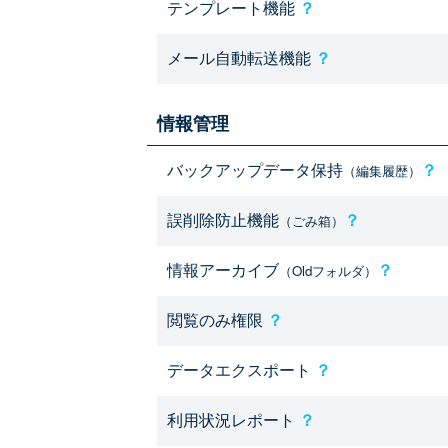
テンプレート機能
？
メール自動転送機能
？
情報管理
バックアップデータ保持
？
（編集履歴）
誤削除防止機能
？
（ごみ箱）
情報アーカイブ
？
（Oldフォルダ）
閲覧のみ権限
？
データエクスポート
？
利用状況レポート
？