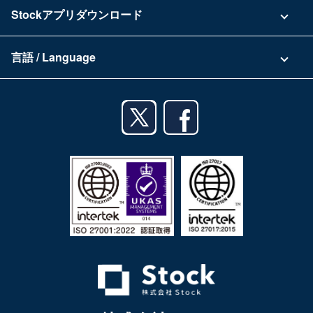
運営会社
Stockアプリダウンロード
セキュリティ
Zoomで導入相談（無料）
Stock公式ブログ
アプリダウンロード一覧
資料ダウンロード
言語 / Language
セミナー一覧
iPhoneアプリ
日本語
業務効率化ガイド
Androidアプリ
English
利用規約
iPadアプリ
プライバシーポリシー
Androidタブレットアプリ
特定商取引法