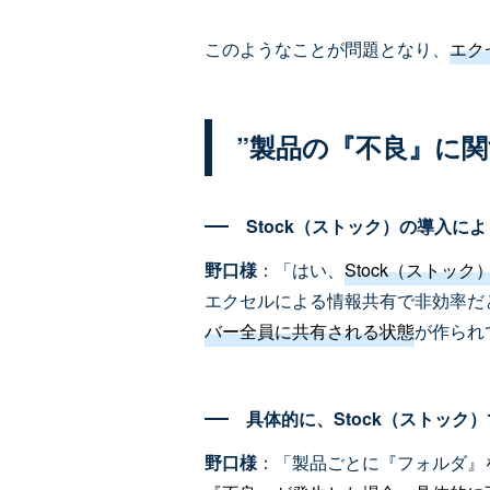
このようなことが問題となり、
エク
”製品の『不良』に
Stock（ストック）の導入
野口様
：「はい、
Stock（スト
エクセルによる情報共有で非効率だ
バー全員に共有される状態
が作られ
具体的に、Stock（ストッ
野口様
：「製品ごとに『フォルダ』