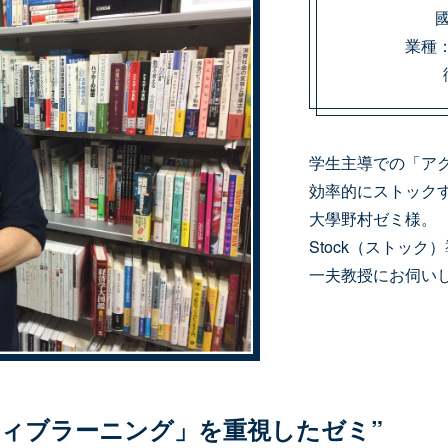
業種
学生主導での「ア
効率的にストック
大學野村ゼミ様。
Stock（ストッ
一夫教授にお伺い
ティブラーニング」を重視したゼミ”