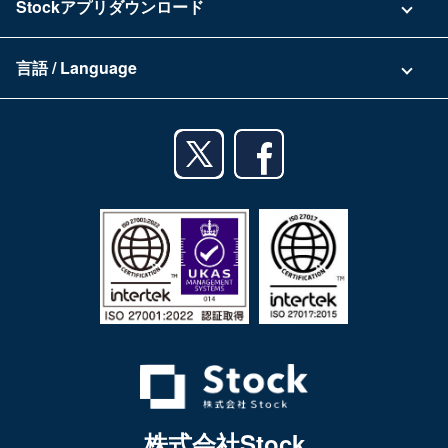
Stockアプリダウンロード
セキュリティ
Zoomで導入相談（無料）
Stock公式ブログ
アプリダウンロード一覧
資料ダウンロード
言語 / Language
セミナー一覧
iPhoneアプリ
日本語
業務効率化ガイド
Androidアプリ
English
利用規約
iPadアプリ
プライバシーポリシー
Androidタブレットアプリ
特定商取引法
株式会社Stock