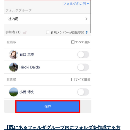
【既にあるフォルダグループ内にフォルダを作成する方