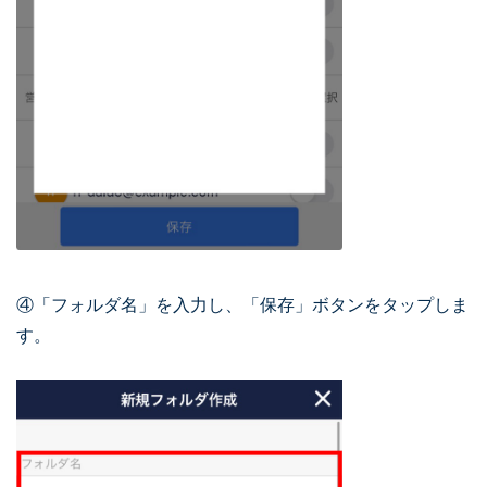
④「フォルダ名」を入力し、「保存」ボタンをタップしま
す。