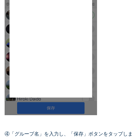
④「グループ名」を入力し、「保存」ボタンをタップしま