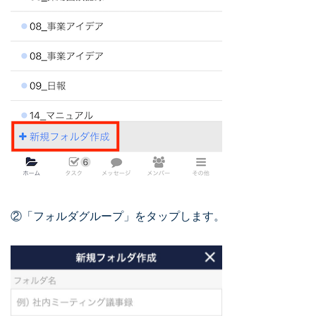
②「フォルダグループ」をタップします。