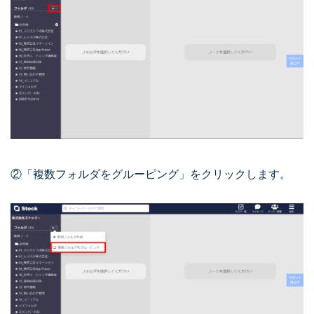
②「複数フォルダをグルーピング」をクリックします。