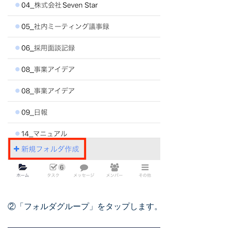
②「フォルダグループ」をタップします。