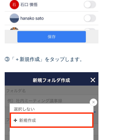
③「＋新規作成」をタップします。