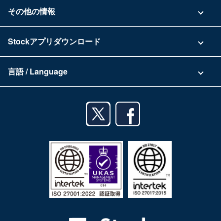
お問い合わせ
その他の情報
ご利用企業様の声
よくある質問
運営会社
Stockアプリダウンロード
セキュリティ
Zoomで導入相談（無料）
Stock公式ブログ
アプリダウンロード一覧
資料ダウンロード
言語 / Language
セミナー一覧
iPhoneアプリ
日本語
業務効率化ガイド
Androidアプリ
English
利用規約
iPadアプリ
プライバシーポリシー
Androidタブレットアプリ
特定商取引法