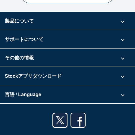
製品について
ご利用プラン
サポートについて
具体的な活用事例
お問い合わせ
その他の情報
ご利用企業様の声
よくある質問
運営会社
Stockアプリダウンロード
セキュリティ
Zoomで導入相談（無料）
Stock公式ブログ
アプリダウンロード一覧
資料ダウンロード
言語 / Language
セミナー一覧
iPhoneアプリ
日本語
業務効率化ガイド
Androidアプリ
English
利用規約
iPadアプリ