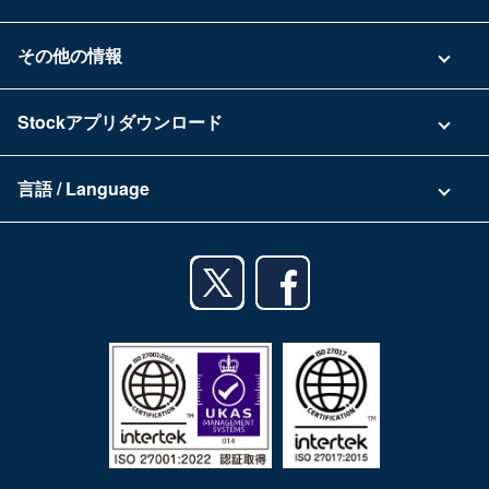
具体的な活用事例
お問い合わせ
その他の情報
ご利用企業様の声
よくある質問
運営会社
Stockアプリダウンロード
セキュリティ
Zoomで導入相談（無料）
Stock公式ブログ
アプリダウンロード一覧
資料ダウンロード
言語 / Language
セミナー一覧
iPhoneアプリ
日本語
業務効率化ガイド
Androidアプリ
English
利用規約
iPadアプリ
プライバシーポリシー
Androidタブレットアプリ
特定商取引法