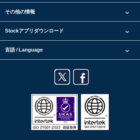
具体的な活用事例
お問い合わせ
その他の情報
ご利用企業様の声
よくある質問
運営会社
Stockアプリダウンロード
セキュリティ
Zoomで導入相談（無料）
Stock公式ブログ
アプリダウンロード一覧
資料ダウンロード
言語 / Language
セミナー一覧
iPhoneアプリ
日本語
業務効率化ガイド
Androidアプリ
English
利用規約
iPadアプリ
プライバシーポリシー
Androidタブレットアプリ
特定商取引法