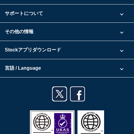
ご利用プラン
サポートについて
具体的な活用事例
お問い合わせ
その他の情報
ご利用企業様の声
よくある質問
運営会社
Stockアプリダウンロード
セキュリティ
Zoomで導入相談（無料）
Stock公式ブログ
アプリダウンロード一覧
資料ダウンロード
言語 / Language
セミナー一覧
iPhoneアプリ
日本語
業務効率化ガイド
Androidアプリ
English
利用規約
iPadアプリ
プライバシーポリシー
Androidタブレットアプリ
特定商取引法