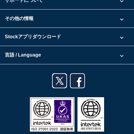
サポートについて
具体的な活用事例
お問い合わせ
その他の情報
ご利用企業様の声
よくある質問
運営会社
Stockアプリダウンロード
セキュリティ
Zoomで導入相談（無料）
Stock公式ブログ
アプリダウンロード一覧
資料ダウンロード
言語 / Language
セミナー一覧
iPhoneアプリ
日本語
業務効率化ガイド
Androidアプリ
English
利用規約
iPadアプリ
プライバシーポリシー
Androidタブレットアプリ
特定商取引法