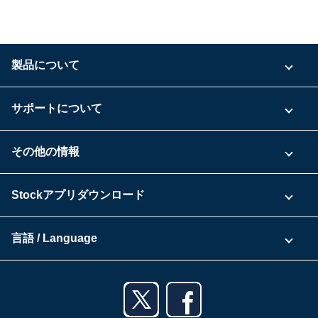
製品について
ご利用プラン
サポートについて
具体的な活用事例
お問い合わせ
その他の情報
ご利用企業様の声
よくある質問
運営会社
Stockアプリダウンロード
セキュリティ
Zoomで導入相談（無料）
Stock公式ブログ
アプリダウンロード一覧
資料ダウンロード
言語 / Language
セミナー一覧
iPhoneアプリ
日本語
業務効率化ガイド
Androidアプリ
English