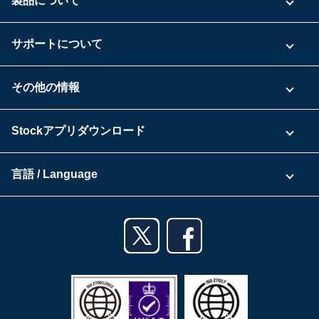
製品について
ご利用プラン
サポートについて
具体的な活用事例
お問い合わせ
その他の情報
ご利用企業様の声
よくある質問
運営会社
Stockアプリダウンロード
セキュリティ
Zoomで導入相談（無料）
Stock公式ブログ
アプリダウンロード一覧
資料ダウンロード
言語 / Language
セミナー一覧
iPhoneアプリ
日本語
業務効率化ガイド
Androidアプリ
English
利用規約
iPadアプリ
プライバシーポリシー
Androidタブレットアプリ