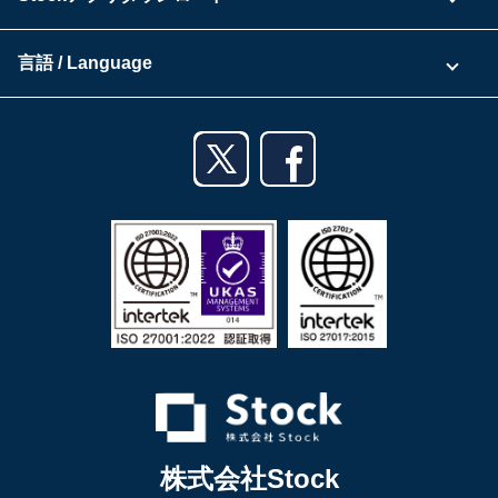
セキュリティ
Zoomで導入相談（無料）
Stock公式ブログ
アプリダウンロード一覧
資料ダウンロード
言語 / Language
セミナー一覧
iPhoneアプリ
日本語
業務効率化ガイド
Androidアプリ
English
利用規約
iPadアプリ
プライバシーポリシー
Androidタブレットアプリ
特定商取引法
株式会社Stock