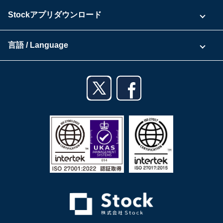
よくある質問
運営会社
Stockアプリダウンロード
セキュリティ
Zoomで導入相談（無料）
Stock公式ブログ
アプリダウンロード一覧
資料ダウンロード
言語 / Language
セミナー一覧
iPhoneアプリ
日本語
業務効率化ガイド
Androidアプリ
English
利用規約
iPadアプリ
プライバシーポリシー
Androidタブレットアプリ
特定商取引法