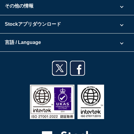
お問い合わせ
その他の情報
ご利用企業様の声
よくある質問
運営会社
Stockアプリダウンロード
セキュリティ
Zoomで導入相談（無料）
Stock公式ブログ
アプリダウンロード一覧
資料ダウンロード
言語 / Language
セミナー一覧
iPhoneアプリ
日本語
業務効率化ガイド
Androidアプリ
English
利用規約
iPadアプリ
プライバシーポリシー
Androidタブレットアプリ
特定商取引法