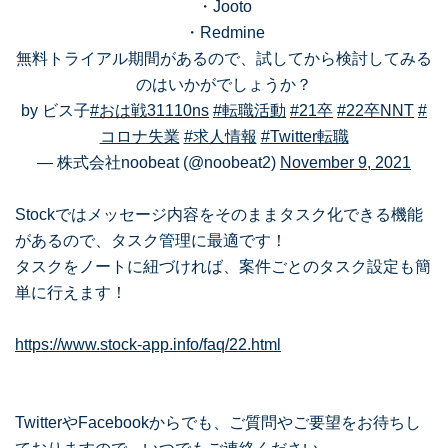
・Jooto
・Redmine
無料トライアル期間があるので、試してから検討してみる
のはいかがでしょうか？
by ビス子
#おは戦31110ns
#転職活動
#21卒
#22卒NNT
#
コロナ失業
#求人情報
#Twitter転職
— 株式会社noobeat (@noobeat2)
November 9, 2021
Stockではメッセージ内容をそのままタスク化できる機能
があるので、タスク管理に最適です！
タスクをノートに紐づければ、案件ごとのタスク設定も簡
単に行えます！
https://www.stock-app.info/faq/22.html
TwitterやFacebookからでも、ご質問やご要望をお待ちし