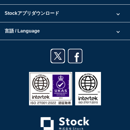
ご利用企業様の声
よくある質問
運営会社
Stockアプリダウンロード
セキュリティ
Zoomで導入相談（無料）
Stock公式ブログ
アプリダウンロード一覧
資料ダウンロード
言語 / Language
セミナー一覧
iPhoneアプリ
日本語
業務効率化ガイド
Androidアプリ
English
利用規約
iPadアプリ
プライバシーポリシー
Androidタブレットアプリ
特定商取引法