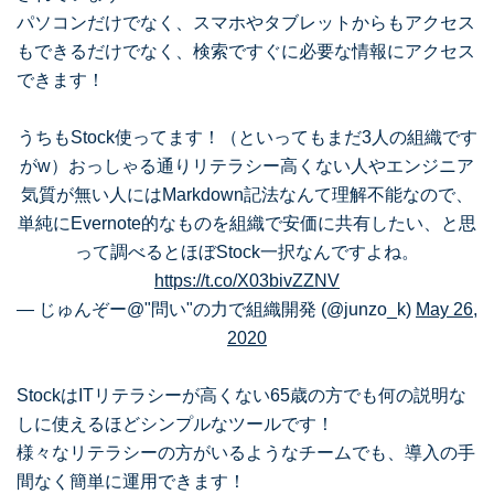
パソコンだけでなく、スマホやタブレットからもアクセス
もできるだけでなく、検索ですぐに必要な情報にアクセス
できます！
うちもStock使ってます！（といってもまだ3人の組織です
がw）おっしゃる通りリテラシー高くない人やエンジニア
気質が無い人にはMarkdown記法なんて理解不能なので、
単純にEvernote的なものを組織で安価に共有したい、と思
って調べるとほぼStock一択なんですよね。
https://t.co/X03bivZZNV
— じゅんぞー@"問い"の力で組織開発 (@junzo_k)
May 26,
2020
StockはITリテラシーが高くない65歳の方でも何の説明な
しに使えるほどシンプルなツールです！
様々なリテラシーの方がいるようなチームでも、導入の手
間なく簡単に運用できます！