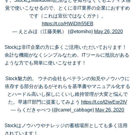
す。StockはMarkdown記法などを知らなくてもエディタ感
覚で使いこなせるので、とくに非IT業界の企業におすすめ
です（これは宣伝ではなくガチ）。
https://t.co/HWiDlh55EB
— えとみほ（江藤美帆） (@etomiho)
May 26, 2020
Stockは非IT企業の方に多くご活用いただいております！
余計な機能がなくシンプルなため、ITツールに抵抗がある
ような方でも簡単に使いこなせます！
Stock魅力的。 ウチの会社もベテランの知見やノウハウに
依存する部分があるがそれらを基準書やマニュアル化する
とハードル高いし探しにくいし維持管理が大変と悩んで
た。早速IT部門に提案してみよう
https://t.co/t2iwEqr2tV
— らくだきゃべつ (@camel_cabbage)
May 26, 2020
Stockはノウハウやナレッジの蓄積場所としても多く活用
されています！