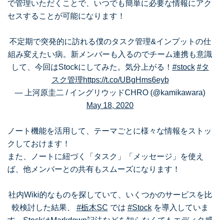
で管理いただくことで、いつでも簡単に必要な情報にアク
セスすることが可能になります！
不定期で突発的に訪れる僕のタスク管理&インプットの仕
組み変えたい病。新メンバーも入るのでチーム連携も意識
して、今回はStockにしてみた。気分上がる！
#stock
#タ
スク管理
https://t.co/UBgHms6eyb
— 上河原圭二 / イングリウッドCHRO (@kamikawara)
May 18, 2020
ノート機能を活用して、テーマごとに様々な情報をストッ
クしておけます！
また、ノートに紐づく「タスク」「メッセージ」を使え
ば、他メンバーとの共有もスムーズになります！
社内Wiki的なものを探していて、いくつかのサービスを比
較検討した結果、
#栃木SC
では
#Stock
を導入していま