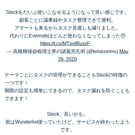
Stockをだいぶ使いこなせるようになって良い感じです。
顧客ごとに議事録やタスク整理できて便利。
アラートも来るからタスク見逃しも減りました。
代わりにEvernoteほとんど使わなくなってしまった🥺
https://t.co/MTpofBusvF
。
— 高橋輝雄@税理士界の諸葛亮孔明 (@teruozeimu)
May
26, 2020
テーマごとにタスクの管理ができることもStockの特徴の
一つです！
期限の設定も簡単にできるので、タスク漏れを防ぐことも
できます！
Stock、良いかも。
前はWunderlist使っていたけど、サービスが終わったよう
です。