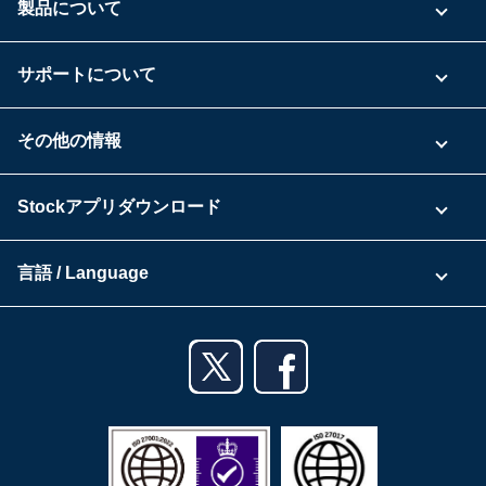
製品について
ご利用プラン
サポートについて
具体的な活用事例
お問い合わせ
その他の情報
ご利用企業様の声
よくある質問
運営会社
Stockアプリダウンロード
セキュリティ
Zoomで導入相談（無料）
Stock公式ブログ
アプリダウンロード一覧
資料ダウンロード
言語 / Language
セミナー一覧
iPhoneアプリ
日本語
業務効率化ガイド
Androidアプリ
English
利用規約
iPadアプリ
プライバシーポリシー
Androidタブレットアプリ