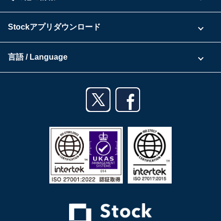
ご利用企業様の声
よくある質問
運営会社
Stockアプリダウンロード
セキュリティ
Zoomで導入相談（無料）
Stock公式ブログ
アプリダウンロード一覧
資料ダウンロード
言語 / Language
セミナー一覧
iPhoneアプリ
日本語
業務効率化ガイド
Androidアプリ
English
利用規約
iPadアプリ
プライバシーポリシー
Androidタブレットアプリ
特定商取引法