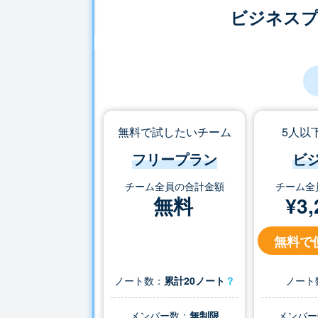
ビジネス
無料で試したいチーム
5人以
フリープラン
ビ
チーム全員の合計金額
チーム全
無料
¥
3,
無料で
ノート数：
累計20ノート
？
ノート
メンバー数：
無制限
メンバー