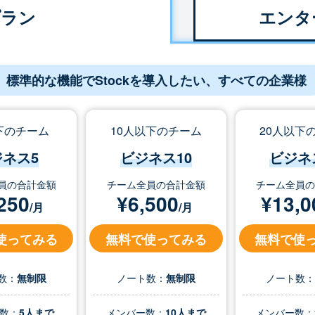
プラン
エンタ
標準的な機能でStockを導入したい、すべての企業様
下のチーム
10人以下のチーム
20人以下
ジネス5
ビジネス10
ビジネ
員の合計金額
チーム全員の合計金額
チーム全員
250
¥
6,500
¥
13,0
/月
/月
使ってみる
無料で使ってみる
無料で使
数：
無制限
ノート数：
無制限
ノート数
数：
5人まで
メンバー数：
10人まで
メンバー数：