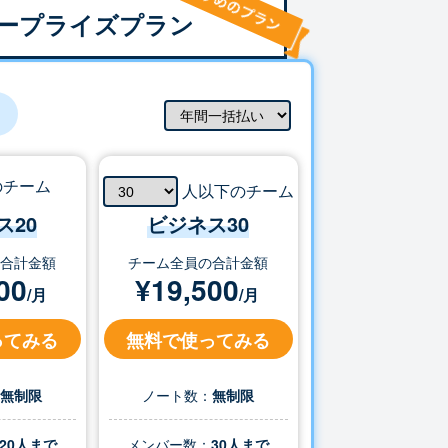
ープライズプラン
のチーム
人以下のチーム
ス20
ビジネス
30
の合計金額
チーム全員の合計金額
00
¥
19,500
/月
/月
ってみる
無料で使ってみる
：
無制限
ノート数：
無制限
20人まで
メンバー数：
30
人まで