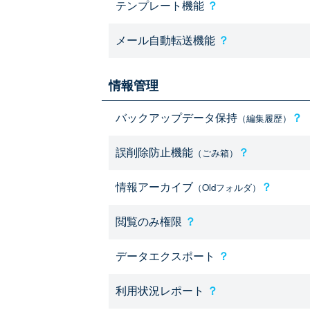
テンプレート機能
？
メール自動転送機能
？
情報管理
バックアップデータ保持
？
（編集履歴）
誤削除防止機能
？
（ごみ箱）
情報アーカイブ
？
（Oldフォルダ）
閲覧のみ権限
？
データエクスポート
？
利用状況レポート
？