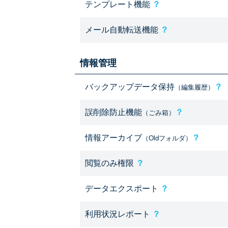
テンプレート機能
？
メール自動転送機能
？
情報管理
バックアップデータ保持
？
（編集履歴）
誤削除防止機能
？
（ごみ箱）
情報アーカイブ
？
（Oldフォルダ）
閲覧のみ権限
？
データエクスポート
？
利用状況レポート
？