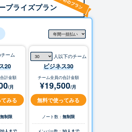
ープライズプラン
のチーム
人以下のチーム
ス20
ビジネス
30
の合計金額
チーム全員の合計金額
00
¥
19,500
/月
/月
ってみる
無料で使ってみる
：
無制限
ノート数：
無制限
20人まで
メンバー数：
30
人まで