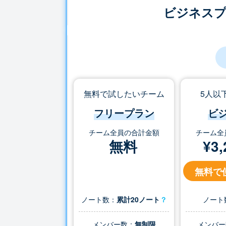
ビジネス
無料で試したいチーム
5人以
フリープラン
ビ
チーム全員の合計金額
チーム全
無料
¥
3,
無料で
ノート数：
累計20ノート
？
ノート
メンバー数：
無制限
メンバー