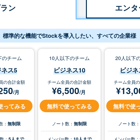
プラン
エンタ
標準的な機能でStockを導入したい、すべての企業様
下のチーム
10人以下のチーム
20人以下
ジネス5
ビジネス10
ビジネ
員の合計金額
チーム全員の合計金額
チーム全員
250
¥
6,500
¥
13,0
/月
/月
使ってみる
無料で使ってみる
無料で使
数：
無制限
ノート数：
無制限
ノート数
数：
5人まで
メンバー数：
10人まで
メンバー数：