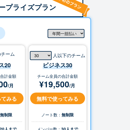
ープライズプラン
のチーム
人以下のチーム
ス20
ビジネス
30
の合計金額
チーム全員の合計金額
00
¥
19,500
/月
/月
ってみる
無料で使ってみる
：
無制限
ノート数：
無制限
20人まで
メンバー数：
30
人まで