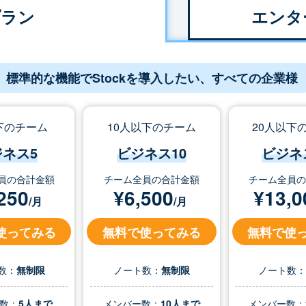
プラン
エンタ
標準的な機能でStockを導入したい、すべての企業様
下のチーム
10人以下のチーム
20人以下
ジネス5
ビジネス10
ビジネ
員の合計金額
チーム全員の合計金額
チーム全員
250
¥
6,500
¥
13,0
/月
/月
使ってみる
無料で使ってみる
無料で使
数：
無制限
ノート数：
無制限
ノート数
数：
5人まで
メンバー数：
10人まで
メンバー数：