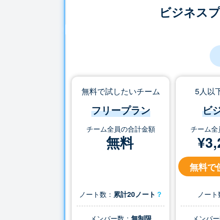
ビジネス
無料で試したいチーム
5人以
フリープラン
ビ
チーム全員の合計金額
チーム全
無料
¥
3,
無料で
ノート数：
累計20ノート
？
ノート
メンバー数：
無制限
メンバー