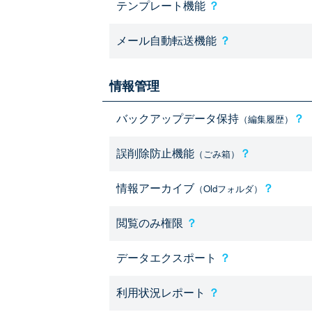
テンプレート機能
？
メール自動転送機能
？
情報管理
バックアップデータ保持
？
（編集履歴）
誤削除防止機能
？
（ごみ箱）
情報アーカイブ
？
（Oldフォルダ）
閲覧のみ権限
？
データエクスポート
？
利用状況レポート
？