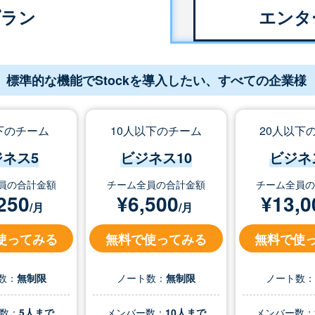
プラン
エンタ
標準的な機能でStockを導入したい、すべての企業様
下のチーム
10人以下のチーム
20人以下
ジネス5
ビジネス10
ビジネ
員の合計金額
チーム全員の合計金額
チーム全員
250
¥
6,500
¥
13,0
/月
/月
使ってみる
無料で使ってみる
無料で使
数：
無制限
ノート数：
無制限
ノート数
数：
5人まで
メンバー数：
10人まで
メンバー数：