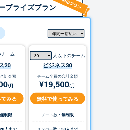
ープライズプラン
のチーム
人以下のチーム
ス20
ビジネス
30
の合計金額
チーム全員の合計金額
00
¥
19,500
/月
/月
ってみる
無料で使ってみる
：
無制限
ノート数：
無制限
20人まで
メンバー数：
30
人まで