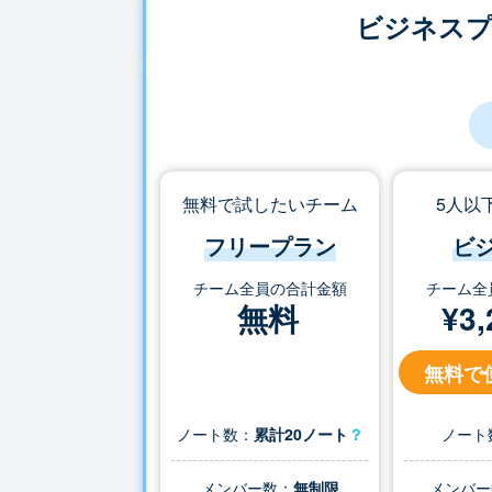
ビジネス
無料で試したいチーム
5人以
フリープラン
ビ
チーム全員の合計金額
チーム全
無料
¥
3,
無料で
ノート数：
累計20ノート
？
ノート
メンバー数：
無制限
メンバー