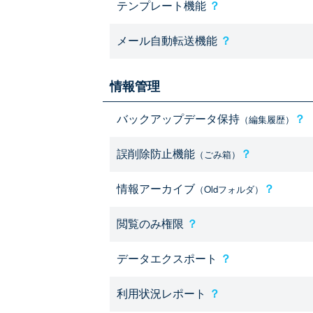
テンプレート機能
？
メール自動転送機能
？
情報管理
バックアップデータ保持
？
（編集履歴）
誤削除防止機能
？
（ごみ箱）
情報アーカイブ
？
（Oldフォルダ）
閲覧のみ権限
？
データエクスポート
？
利用状況レポート
？