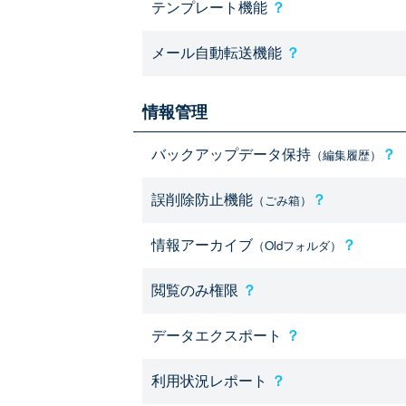
テンプレート機能
？
メール自動転送機能
？
情報管理
バックアップデータ保持
？
（編集履歴）
誤削除防止機能
？
（ごみ箱）
情報アーカイブ
？
（Oldフォルダ）
閲覧のみ権限
？
データエクスポート
？
利用状況レポート
？