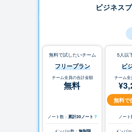
ビジネス
無料で試したいチーム
5人以
フリープラン
ビ
チーム全員の合計金額
チーム全
無料
¥
3,
無料で
ノート数：
累計20ノート
？
ノート
メンバー数：
無制限
メンバー