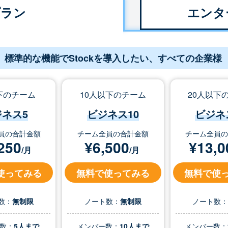
プラン
エンタ
標準的な機能でStockを導入したい、すべての企業様
下のチーム
10人以下のチーム
20人以下
ジネス5
ビジネス10
ビジネ
員の合計金額
チーム全員の合計金額
チーム全員
250
¥
6,500
¥
13,0
/月
/月
使ってみる
無料で使ってみる
無料で使
数：
無制限
ノート数：
無制限
ノート数
数：
5人まで
メンバー数：
10人まで
メンバー数：