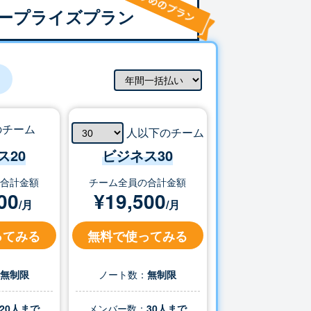
ープライズプラン
のチーム
人以下のチーム
ス20
ビジネス
30
の合計金額
チーム全員の合計金額
00
¥
19,500
/月
/月
ってみる
無料で使ってみる
：
無制限
ノート数：
無制限
20人まで
メンバー数：
30
人まで