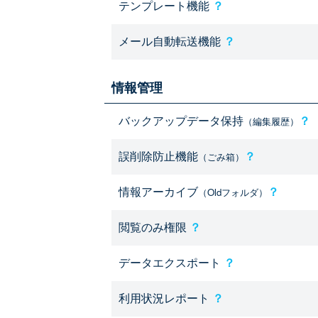
テンプレート機能
？
メール自動転送機能
？
情報管理
バックアップデータ保持
？
（編集履歴）
誤削除防止機能
？
（ごみ箱）
情報アーカイブ
？
（Oldフォルダ）
閲覧のみ権限
？
データエクスポート
？
利用状況レポート
？