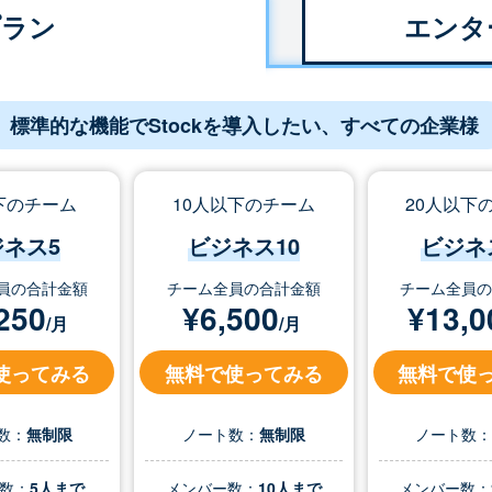
プラン
エンタ
標準的な機能でStockを導入したい、すべての企業様
下のチーム
10人以下のチーム
20人以下
ジネス5
ビジネス10
ビジネ
員の合計金額
チーム全員の合計金額
チーム全員
250
¥
6,500
¥
13,0
/月
/月
使ってみる
無料で使ってみる
無料で使
数：
無制限
ノート数：
無制限
ノート数
数：
5人まで
メンバー数：
10人まで
メンバー数：