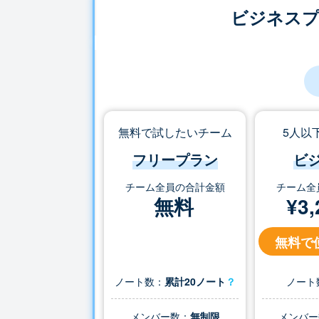
ビジネス
無料で試したいチーム
5人以
フリープラン
ビ
チーム全員の合計金額
チーム全
無料
¥
3,
無料で
ノート数：
累計20ノート
？
ノート
メンバー数：
無制限
メンバー