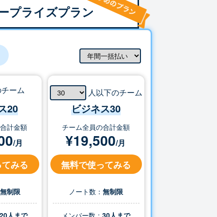
ープライズプラン
のチーム
人以下のチーム
ス20
ビジネス
30
の合計金額
チーム全員の合計金額
00
¥
19,500
/月
/月
ってみる
無料で使ってみる
：
無制限
ノート数：
無制限
20人まで
メンバー数：
30
人まで