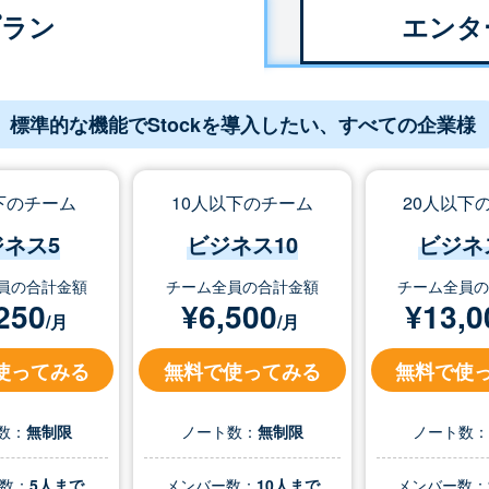
プラン
エンタ
標準的な機能でStockを導入したい、すべての企業様
下のチーム
10人以下のチーム
20人以下
ジネス5
ビジネス10
ビジネ
員の合計金額
チーム全員の合計金額
チーム全員
250
¥
6,500
¥
13,0
/月
/月
使ってみる
無料で使ってみる
無料で使
数：
無制限
ノート数：
無制限
ノート数
数：
5人まで
メンバー数：
10人まで
メンバー数：