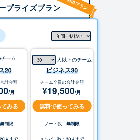
ープライズプラン
のチーム
人以下のチーム
ス20
ビジネス
30
の合計金額
チーム全員の合計金額
00
¥
19,500
/月
/月
ってみる
無料で使ってみる
：
無制限
ノート数：
無制限
20人まで
メンバー数：
30
人まで