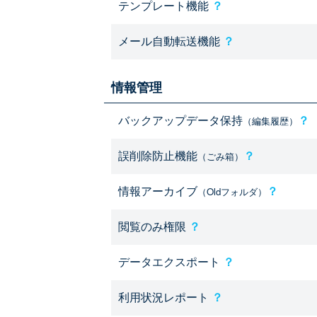
テンプレート機能
？
メール自動転送機能
？
情報管理
バックアップデータ保持
？
（編集履歴）
誤削除防止機能
？
（ごみ箱）
情報アーカイブ
？
（Oldフォルダ）
閲覧のみ権限
？
データエクスポート
？
利用状況レポート
？