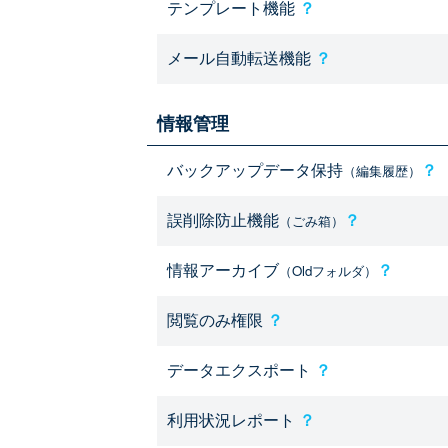
テンプレート機能
？
メール自動転送機能
？
情報管理
バックアップデータ保持
？
（編集履歴）
誤削除防止機能
？
（ごみ箱）
情報アーカイブ
？
（Oldフォルダ）
閲覧のみ権限
？
データエクスポート
？
利用状況レポート
？