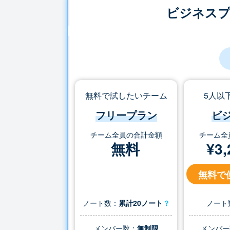
ビジネス
無料で試したいチーム
5人以
フリープラン
ビ
チーム全員の合計金額
チーム全
無料
¥
3,
無料で
ノート数：
累計20ノート
？
ノート
メンバー数：
無制限
メンバー