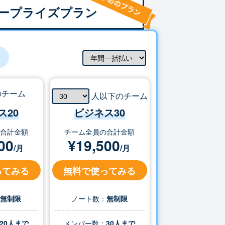
ープライズプラン
のチーム
人以下のチーム
ス20
ビジネス
30
の合計金額
チーム全員の合計金額
00
¥
19,500
/月
/月
ってみる
無料で使ってみる
：
無制限
ノート数：
無制限
20人まで
メンバー数：
30
人まで