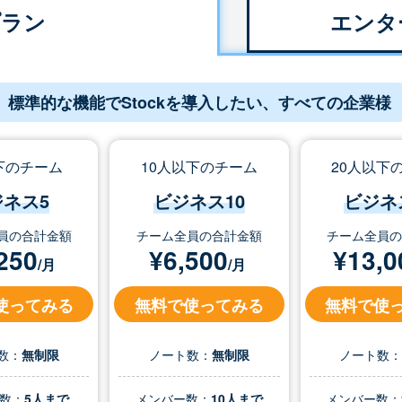
プラン
エンタ
標準的な機能でStockを導入したい、すべての企業様
下のチーム
10人以下のチーム
20人以下
ジネス5
ビジネス10
ビジネ
員の合計金額
チーム全員の合計金額
チーム全員
250
¥
6,500
¥
13,0
/月
/月
使ってみる
無料で使ってみる
無料で使
数：
無制限
ノート数：
無制限
ノート数
数：
5人まで
メンバー数：
10人まで
メンバー数：