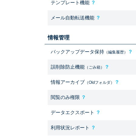
テンプレート機能
？
メール自動転送機能
？
情報管理
バックアップデータ保持
？
（編集履歴）
誤削除防止機能
？
（ごみ箱）
情報アーカイブ
？
（Oldフォルダ）
閲覧のみ権限
？
データエクスポート
？
利用状況レポート
？