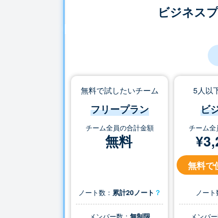
ビジネス
無料で試したいチーム
5人以
フリープラン
ビ
チーム全員の合計金額
チーム全
無料
¥
3,
無料で
ノート数：
累計20ノート
？
ノート
メンバー数：
無制限
メンバー