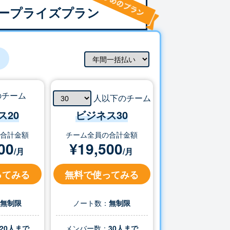
ープライズプラン
のチーム
人以下のチーム
ス20
ビジネス
30
の合計金額
チーム全員の合計金額
00
¥
19,500
/月
/月
ってみる
無料で使ってみる
：
無制限
ノート数：
無制限
20人まで
メンバー数：
30
人まで