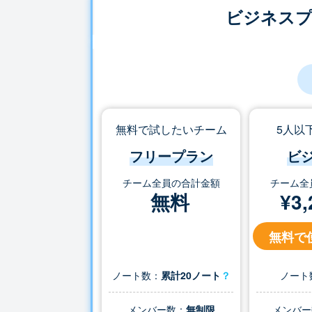
ビジネス
無料で試したいチーム
5人以
フリープラン
ビ
チーム全員の合計金額
チーム全
無料
¥
3,
無料で
ノート数：
累計20ノート
？
ノート
メンバー数：
無制限
メンバー