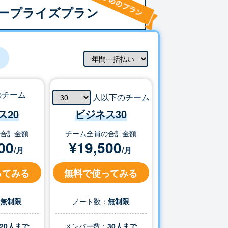
ープライズプラン
のチーム
人以下のチーム
ス20
ビジネス
30
の合計金額
チーム全員の合計金額
00
¥
19,500
/月
/月
ってみる
無料で使ってみる
：
無制限
ノート数：
無制限
20人まで
メンバー数：
30
人まで