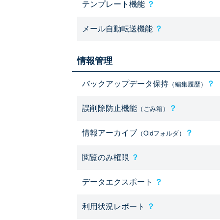
テンプレート機能
？
メール自動転送機能
？
情報管理
バックアップデータ保持
？
（編集履歴）
誤削除防止機能
？
（ごみ箱）
情報アーカイブ
？
（Oldフォルダ）
閲覧のみ権限
？
データエクスポート
？
利用状況レポート
？