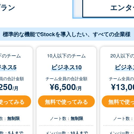
プラン
エンタ
標準的な機能でStockを導入したい、すべての企業様
下のチーム
10人以下のチーム
20人以下
ジネス5
ビジネス10
ビジネ
員の合計金額
チーム全員の合計金額
チーム全員
250
¥
6,500
¥
13,0
/月
/月
使ってみる
無料で使ってみる
無料で使
数：
無制限
ノート数：
無制限
ノート数
数：
5人まで
メンバー数：
10人まで
メンバー数：